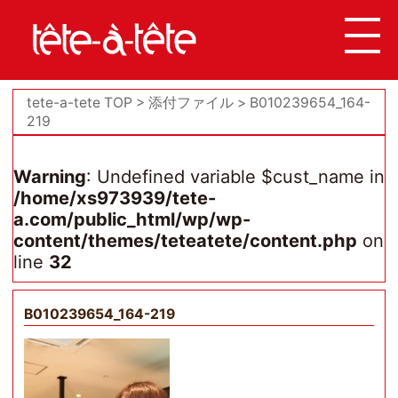
tete-a-tete TOP
添付ファイル
B010239654_164-
219
Warning
: Undefined variable $cust_name in
/home/xs973939/tete-
a.com/public_html/wp/wp-
content/themes/teteatete/content.php
on
line
32
B010239654_164-219