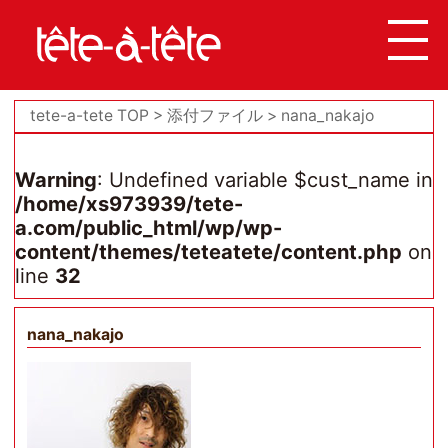
tete-a-tete TOP
添付ファイル
nana_nakajo
Warning
: Undefined variable $cust_name in
/home/xs973939/tete-
a.com/public_html/wp/wp-
content/themes/teteatete/content.php
on
line
32
nana_nakajo