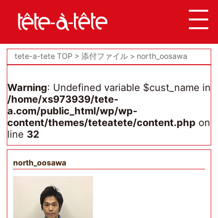
tete-a-tete TOP
添付ファイル
north_oosawa
Warning
: Undefined variable $cust_name in
/home/xs973939/tete-
a.com/public_html/wp/wp-
content/themes/teteatete/content.php
on
line
32
north_oosawa