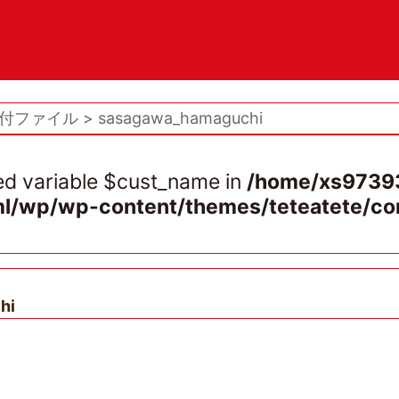
付ファイル
sasagawa_hamaguchi
ed variable $cust_name in
/home/xs97393
ml/wp/wp-content/themes/teteatete/co
hi