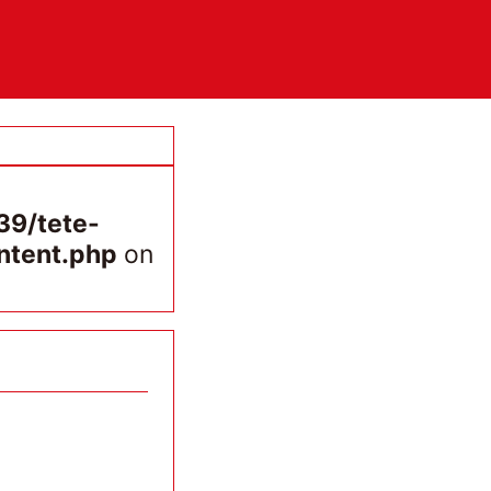
9/tete-
ntent.php
on