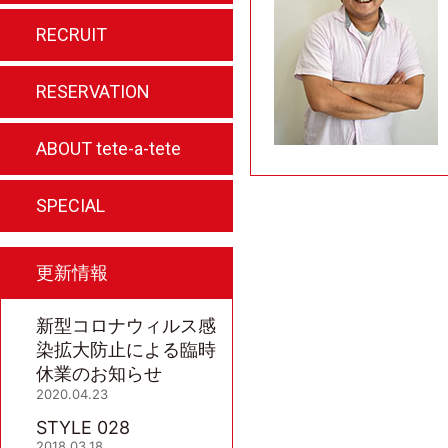
求人情報
RECRUIT
ご予約はこちらから
RESERVATION
私たちのこだわり
ABOUT tete-a-tete
ホームページ特典
SPECIAL
更新情報
新型コロナウィルス感
染拡大防止による臨時
休業のお知らせ
2020.04.23
STYLE 028
2018.03.18