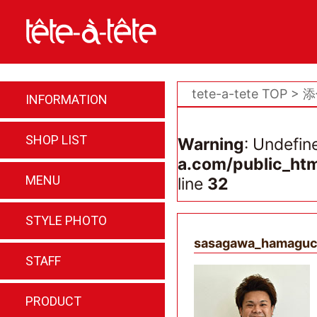
tete-a-tete TOP
添
インフォメーション
INFORMATION
店舗情報
SHOP LIST
Warning
: Undefin
a.com/public_ht
メニュー
MENU
line
32
スタイル写真
STYLE PHOTO
sasagawa_hamaguc
スタッフ紹介
STAFF
商品紹介
PRODUCT