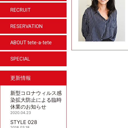
求人情報
RECRUIT
ご予約はこちらから
RESERVATION
私たちのこだわり
ABOUT tete-a-tete
ホームページ特典
SPECIAL
更新情報
新型コロナウィルス感
染拡大防止による臨時
休業のお知らせ
2020.04.23
STYLE 028
2018.03.18