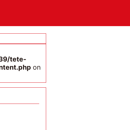
9/tete-
ntent.php
on