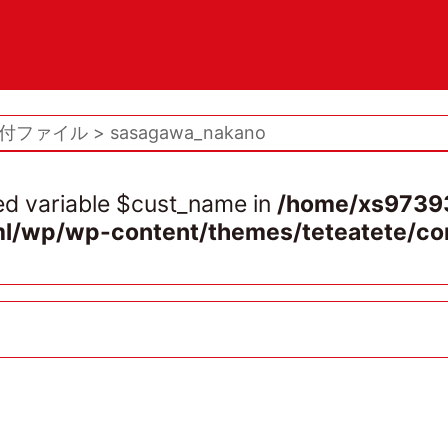
付ファイル
sasagawa_nakano
ed variable $cust_name in
/home/xs97393
ml/wp/wp-content/themes/teteatete/co