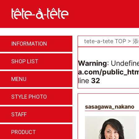
tete-a-tete TOP
添
インフォメーション
INFORMATION
店舗情報
SHOP LIST
Warning
: Undefin
a.com/public_ht
メニュー
MENU
line
32
スタイル写真
STYLE PHOTO
sasagawa_nakano
スタッフ紹介
STAFF
商品紹介
PRODUCT